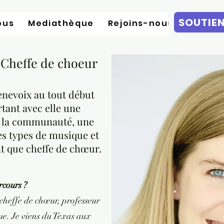
SOUTIE
ous
Mediathèque
Rejoins-nous
 Cheffe de choeur
enevoix au tout début
tant avec elle une
r la communauté, une
s types de musique et
t que cheffe de chœur.
rcours ?
 cheffe de chœur, professeur
ue. Je viens du Texas aux