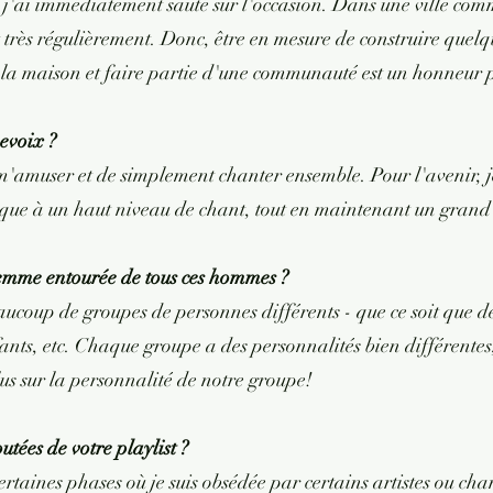
'ai immédiatement sauté sur l'occasion. Dans une ville comm
 très régulièrement. Donc, être en mesure de construire quelqu
 à la maison et faire partie d'une communauté est un honneur 
nevoix ?
e m'amuser et de simplement chanter ensemble. Pour l'avenir, 
ique à un haut niveau de chant, tout en maintenant un gran
femme entourée de tous ces hommes ?
eaucoup de groupes de personnes différents - que ce soit que 
nfants, etc. Chaque groupe a des personnalités bien différente
lus sur la personnalité de notre groupe!
utées de votre playlist ?
certaines phases où je suis obsédée par certains artistes ou c