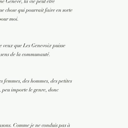
e Genève, la vie peut être
e chose qui pourrait faire en sorte
pour moi.
je veux que Les Genevoix puisse
d sens de la communauté.
des femmes, des hommes, des petites
s, peu importe le genre, donc
hansons. Comme je ne conduis pas à