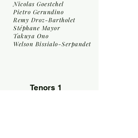
Nicolas Goestchel
Pietro Gerundino
Remy Droz-Bartholet
Stéphane Mayor
Takuya Ono
Welson Bissialo-Serpandet
Tenors 1
Cesar Fernandez
Kevin Cormier-Ribout
Nickolai Denisov
Stratos Chatzixiros